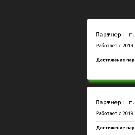
Партнер: г
Работает с 2019
Достижение пар
Более 300 испол
не рекорд пред
Работает тольк
Постоянные кл
Партнер: г
Авито
Яндекс
Работает с 2019
Достижение пар
Первая девушка