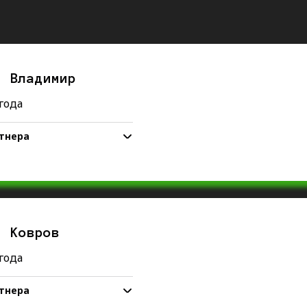
. Владимир
 года
тнера
нителей в базе (и это уже
ставителя)
о с крупными заказчиками
иенты
. Ковров
 года
тнера
 - партнер