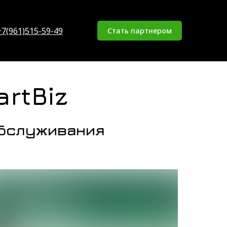
+7(961)515-59-49
Стать партнером
rtBiz
обслуживания