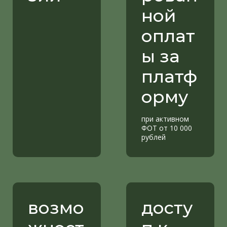
ной
оплат
ы за
платф
орму
при активном
ФОТ от 10 000
рублей
возмо
досту