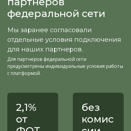
партнеров
федеральной сети
Мы заранее согласовали
отдельные условия подключения
для наших партнеров.
Для партнеров федеральной сети
предусмотрены индивидуальные условия работы
с платформой.
2,1%
без
от
комис
ФОТ
сии