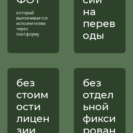
на
который
выплачивается
перев
исполнителям
через
оды
платформу
без
без
стоим
отдел
ости
ьной
лицен
фикси
зии
рован